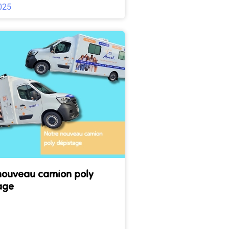
025
nouveau camion poly
age