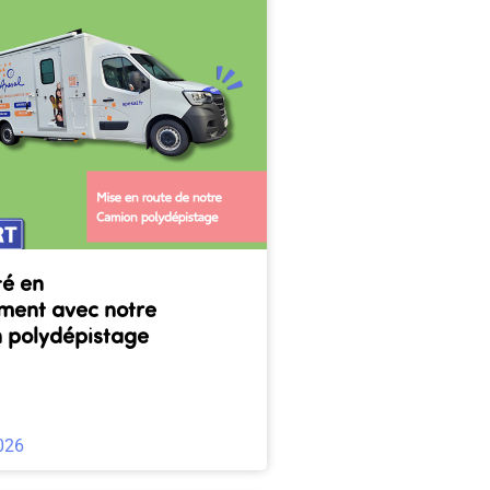
té en
ent avec notre
 polydépistage
026