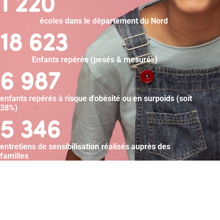
1 220
écoles dans le département du Nord
18 623
Enfants repérés (pesés & mesurés)
6 987
enfants repérés à risque d'obésité ou en surpoids (soit
38%)
5 346
entretiens de sensibilisation réalisés auprès des
familles